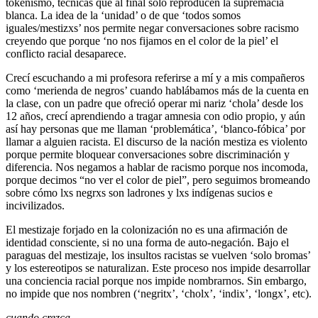
tokenismo, técnicas que al final solo reproducen la supremacía
blanca. La idea de la ‘unidad’ o de que ‘todos somos
iguales/mestizxs’ nos permite negar conversaciones sobre racismo
creyendo que porque ‘no nos fijamos en el color de la piel’ el
conflicto racial desaparece.
Crecí escuchando a mi profesora referirse a mí y a mis compañeros
como ‘merienda de negros’ cuando hablábamos más de la cuenta en
la clase, con un padre que ofreció operar mi nariz ‘chola’ desde los
12 años, crecí aprendiendo a tragar amnesia con odio propio, y aún
así hay personas que me llaman ‘problemática’, ‘blanco-fóbica’ por
llamar a alguien racista. El discurso de la nación mestiza es violento
porque permite bloquear conversaciones sobre discriminación y
diferencia. Nos negamos a hablar de racismo porque nos incomoda,
porque decimos “no ver el color de piel”, pero seguimos bromeando
sobre cómo lxs negrxs son ladrones y lxs indígenas sucios e
incivilizados.
El mestizaje forjado en la colonización no es una afirmación de
identidad consciente, si no una forma de auto-negación. Bajo el
paraguas del mestizaje, los insultos racistas se vuelven ‘solo bromas’
y los estereotipos se naturalizan. Este proceso nos impide desarrollar
una conciencia racial porque nos impide nombrarnos. Sin embargo,
no impide que nos nombren (‘negritx’, ‘cholx’, ‘indix’, ‘longx’, etc).
cuando crezca