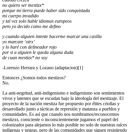
no quiero ser mestizx*
porque mi tierra puede haber sido conquistada
mi cuerpo invadido
y tal vez solo hable idiomas europeos
pero yo decido como me defino
y cuando alguien intente hacerme marcar una casilla
yo marcare ‘otrx’
y lo haré con delineador rojo
por si a alguien le queda alguna duda
de cuan mestizx* no soy
-Lorenzo Herrara y Lozano (adaptacion)[1]
Entonces ¿Somos todos mestizos?
No.
La anti-negritud, anti-indigenismo e indigenismo son sentimientos
vivos y latentes que se escudan bajo la ideología del mestizaje. El
proyecto de la nación mestiza fue propuesto por élites criollas y
desarrollado junto a tácticas de represión y matanza a pueblos y
comunidades. Es así que cuando nos nombramos/reconocemos
mestizxs, consciente o inconscientemente jugamos el papel del
colonizador para alejarnos lo más posible no solo de nuestras raíces
indígenas y negras, pero de las comunidades que siguen resistiendo