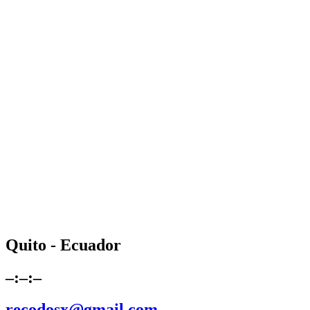
Quito - Ecuador
–:–:–
recodosx@gmail.com