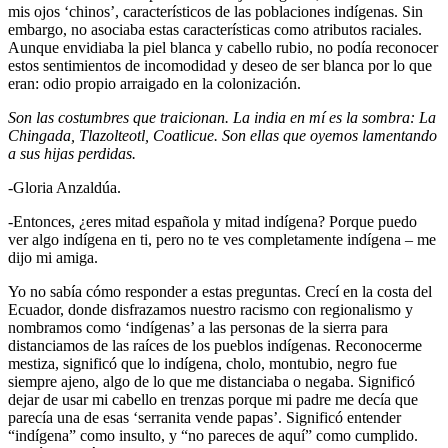
mis ojos ‘chinos’, característicos de las poblaciones indígenas. Sin
embargo, no asociaba estas características como atributos raciales.
Aunque envidiaba la piel blanca y cabello rubio, no podía reconocer
estos sentimientos de incomodidad y deseo de ser blanca por lo que
eran: odio propio arraigado en la colonización.
Son las costumbres que traicionan. La india en mí es la sombra: La
Chingada, Tlazolteotl, Coatlicue. Son ellas que oyemos lamentando
a sus hijas perdidas.
-Gloria Anzaldúa.
-Entonces, ¿eres mitad española y mitad indígena? Porque puedo
ver algo indígena en ti, pero no te ves completamente indígena – me
dijo mi amiga.
Yo no sabía cómo responder a estas preguntas. Crecí en la costa del
Ecuador, donde disfrazamos nuestro racismo con regionalismo y
nombramos como ‘indígenas’ a las personas de la sierra para
distanciamos de las raíces de los pueblos indígenas. Reconocerme
mestiza, significó que lo indígena, cholo, montubio, negro fue
siempre ajeno, algo de lo que me distanciaba o negaba. Significó
dejar de usar mi cabello en trenzas porque mi padre me decía que
parecía una de esas ‘serranita vende papas’. Significó entender
“indígena” como insulto, y “no pareces de aquí” como cumplido.