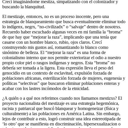
Crecí imaginándome mestiza, simpatizando con el colonizador y
buscando la blanquitud.
El mestizaje, entonces, no es un proceso inocente, pero una
estrategia de blanqueamiento que busca eventualmente eliminar todo
lo indígenx, negrx, “no-civilizadx” o “salvaje” dentro de nosotrxs.
Recuerdo haber escuchado algunas veces en mi familia la “broma”
de que hay que “mejorar la raza”, implicando que una tenía que
casarse con un hombre blanco, rubio, ojos claros. Crecí
construyendo mis gustos así, romantizando lo blanco como
sinónimo de belleza. El “mejorar la raza” es una forma de
colonialismo interno que nos permite exteriorizar el odio a nuestro
propio color piel o rasgos indígenas y negros. Esta “broma” no
debería ser tomada a la ligera. Esta expresión lleva el peso del
genocidio en un contexto de esclavitud, expulsión forzada de
poblaciones africanas, esterilización forzada de mujeres, eugenesia y
políticas “selectivas” que buscaron eliminar poblaciones enteras y
acabar con los lastres incómodos de la etnicidad.
¿A quién o a qué nos referimos cuando nos llamamos mestizxs? El
proyecto nacionalista del mestizaje es una estrategia hegemónica,
racista y patriarcal que buscó blanquear y homogeneizar (física y
culturalmente) a las poblaciones en América Latina. Sin embargo,
lejos de contribuir a esto, logró construir una idea estereotipada de
‘lo otro’ que se manifiesta en discriminación, hipersexualizacion o